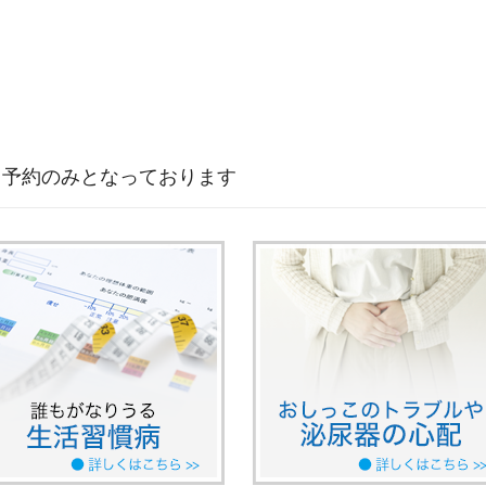
日予約のみとなっております
約はできません
ついて
価料(Ⅰ)を算定しています。