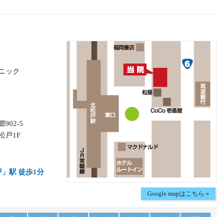
（賃金引き上げ）を目的として、診療報酬の中に設けら
訪問診療時
ニック
勤務する全職員（看護師・医療事務・検査技師・リハビ
02-5
の勤務医も対象に追加されました。
松戸1F
基本給・手当・賞与等の賃金改善に充てられ、医療サー
れています。
戸」駅 徒歩1分
ます。
Google mapはこちら »