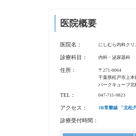
これは、医療従事者の処遇改善
医院概要
れた評価料です。
・算定対象：初診時・再診時・
医院名：
にしむら内科クリ
・対象職員：医師を除く当院に
診療科目：
内科・泌尿器科
リ職員・薬剤師・事務職員 等）
住所：
〒271-0064
千葉県松戸市上本郷9
※令和8年改定により40歳未満
パークキューブ北
TEL：
047-711-9823
加算による収入は、対象職員の
ビスの質の維持・向上に活用さ
アクセス：
JR常磐線 「北松
ご理解とご協力をお願いいたし
診療受付時間：
令和８年６月１日