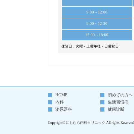
おしらせ
9:00～12:00
医療費加算について
9:00～12:30
〇一般名処方加算
15:00～18:00
当院では、患者さんに必要な医
休診日：火曜・土曜午後・日曜祝日
医療品の供給状況を踏まえつつ
一般名処方（お薬をメーカー・
を行っております。
〇医療DX推進体制整備加算、医
HOME
初めての方へ
当院はオンライン資格確認を行
内科
生活習慣病
受診歴、薬剤情報、特定健診情
泌尿器科
健康診断
診療を行っております。
Copyright©
にしむら内科クリニック
All rights Reserved
マイナ保険証利用を促進するなど