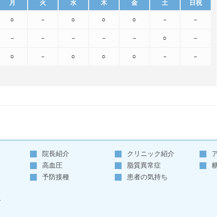
月
火
水
木
金
土
日祝
○
－
○
○
○
－
－
－
－
－
－
－
○
－
○
－
○
○
○
－
－
療品を確保するため
、薬局とも連携のうえ
銘柄を指定せず記載すること）
療情報取得加算
院長紹介
クリニック紹介
う体制を有しており
高血圧
脂質異常症
報、その他必要な診療情報を取得、活用して
予防接種
患者の気持ち
.
医療DXの推進により、